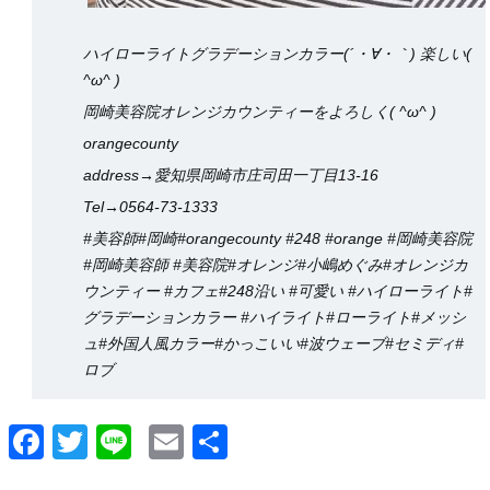
ハイローライトグラデーションカラー(´・∀・｀) 楽しい(
^ω^ )
岡崎美容院オレンジカウンティーをよろしく( ^ω^ )
orangecounty
address→愛知県岡崎市庄司田一丁目13-16
Tel→0564-73-1333
#美容師#岡崎#orangecounty #248 #orange #岡崎美容院
#岡崎美容師 #美容院#オレンジ#小嶋めぐみ#オレンジカ
ウンティー #カフェ#248沿い #可愛い #ハイローライト#
グラデーションカラー #ハイライト#ローライト#メッシ
ュ#外国人風カラー#かっこいい#波ウェーブ#セミディ#
ロブ
Facebook
Twitter
Line
Email
共
有