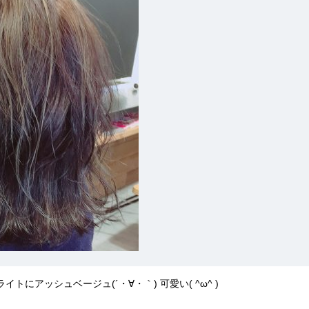
ライトにアッシュベージュ(´・∀・｀) 可愛い( ^ω^ )