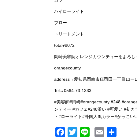
カラー
ハイローライト
ブロー
トリートメント
total¥9072
岡崎美容院オレンジカウンティーをよろしく( 
orangecounty
address→愛知県岡崎市庄司田一丁目13ー1
Tel→0564-73-1333
#美容師#岡崎#orangecounty #248
ンティー #カフェ#248沿い #可愛い #
ト#ローライト#外国人風カラー#かっこい
Facebook
Twitter
Line
Email
共