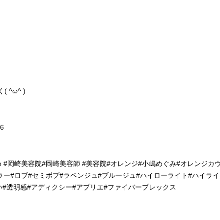
^ω^ )
6
 #orange #岡崎美容院#岡崎美容師 #美容院#オレンジ#小嶋めぐみ#オレンジカ
初カラー#ロブ#セミボブ#ラベンジュ#ブルージュ#ハイローライト#ハイライ
い#透明感#アディクシー#アプリエ#ファイバープレックス