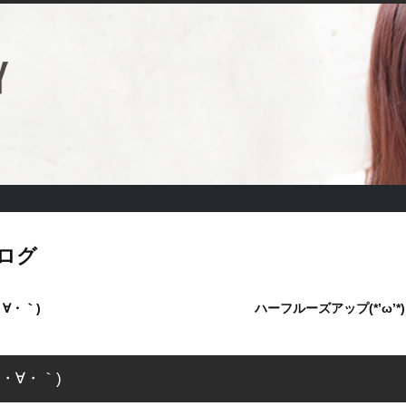
ログ
∀・｀)
ハーフルーズアップ(*’ω’*)
・∀・｀)