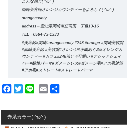
こんな感じ( ^ω^ )
岡崎美容院オレンジカウンティーをよろしく( ^ω^ )
orangecounty
address→愛知県岡崎市庄司田一丁目13-16
TEL→0564-73-1333
#美容師#岡崎#orangecounty #248 #orange #岡崎美容院
#岡崎美容師 #美容院#オレンジ#小嶋めぐみ#オレンジカ
ウンティー #カフェ#248沿い #可愛い #アシッドシェイ
パー#酸性パーマ#ダメージレス#ダメージ毛#アホ毛対策
#アホ毛#ストレート#ストレートパーマ
Facebook
Twitter
Line
Email
共
有
赤系カラー( ^ω^ )