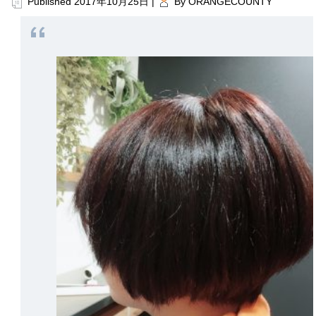
Published
2017年10月25日
|
By
ORANGECOUNTY