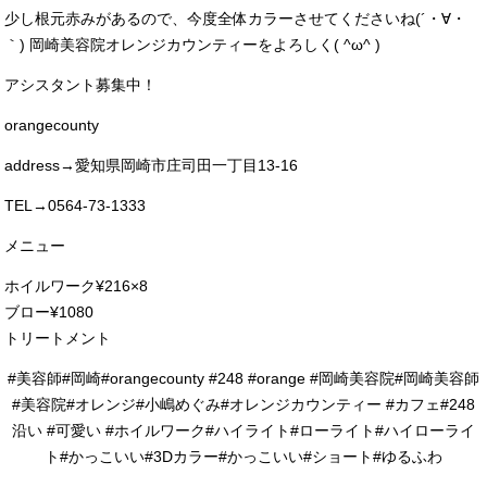
少し根元赤みがあるので、今度全体カラーさせてくださいね(´・∀・
｀) 岡崎美容院オレンジカウンティーをよろしく( ^ω^ )
アシスタント募集中！
orangecounty
address→愛知県岡崎市庄司田一丁目13-16
TEL→0564-73-1333
メニュー
ホイルワーク¥216×8
ブロー¥1080
トリートメント
#美容師#岡崎#orangecounty #248 #orange #岡崎美容院#岡崎美容師
#美容院#オレンジ#小嶋めぐみ#オレンジカウンティー #カフェ#248
沿い #可愛い #ホイルワーク#ハイライト#ローライト#ハイローライ
ト#かっこいい#3Dカラー#かっこいい#ショート#ゆるふわ