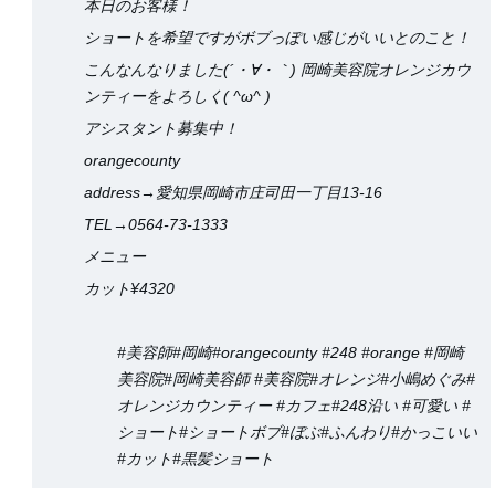
本日のお客様！
ショートを希望ですがボブっぽい感じがいいとのこと！
こんなんなりました(´・∀・｀) 岡崎美容院オレンジカウ
ンティーをよろしく( ^ω^ )
アシスタント募集中！
orangecounty
address→愛知県岡崎市庄司田一丁目13-16
TEL→0564-73-1333
メニュー
カット¥4320
#美容師#岡崎#orangecounty #248 #orange #岡崎
美容院#岡崎美容師 #美容院#オレンジ#小嶋めぐみ#
オレンジカウンティー #カフェ#248沿い #可愛い #
ショート#ショートボブ#ぼぶ#ふんわり#かっこいい
#カット#黒髪ショート