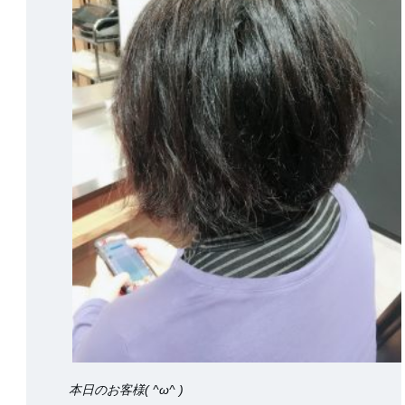
本日のお客様( ^ω^ )