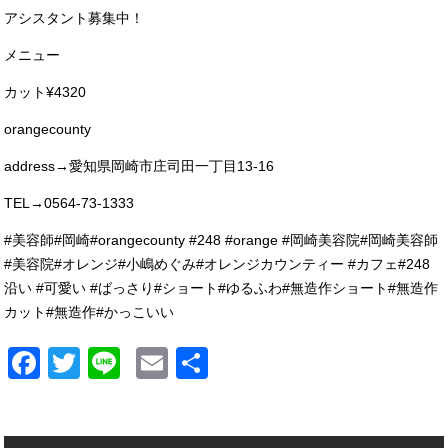
アシスタント募集中！
メニュー
カット¥4320
orangecounty
address→愛知県岡崎市庄司田一丁目13-16
TEL→0564-73-1333
#美容師#岡崎#orangecounty #248 #orange #岡崎美容院#岡崎美容師
#美容院#オレンジ#小嶋めぐみ#オレンジカウンティー #カフェ#248
沿い #可愛い #ばっさり#ショート#ゆるふわ#無造作ショート#無造作
カット#無造作#かっこいい
Facebook
Twitter
Line
Email
共
有