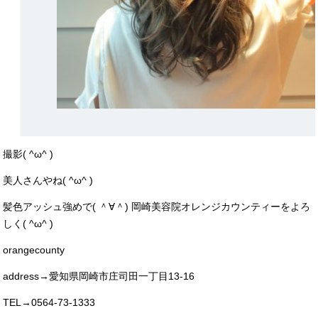
撮影( ^ω^ )
美人さんやね( ^ω^ )
髪色アッシュ強めで( ＾∀＾) 岡崎美容院オレンジカウンティーをよろ
しく( ^ω^ )
orangecounty
address→愛知県岡崎市庄司田一丁目13-16
TEL→0564-73-1333