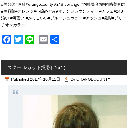
#美容師#岡崎#orangecounty #248 #orange #岡崎美容院#岡崎美容師
#美容院#オレンジ#小嶋めぐみ#オレンジカウンティー #カフェ#248
沿い #可愛い #かっこいい#ブルージュカラー #アッシュ#撮影#ブリー
チオンカラー
Facebook
Twitter
Line
Email
共
有
スクールカット撮影( ^ω^ )
Published
2017年10月11日
|
By
ORANGECOUNTY