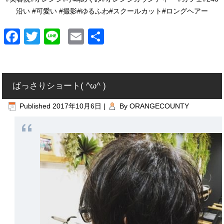
沿い #可愛い #撮影#ゆるふわ#スクールカット#ロングヘアー
Facebook
Twitter
Line
Email
共
有
ばっさりショート( ^ω^ )
Published
2017年10月6日
|
By
ORANGECOUNTY