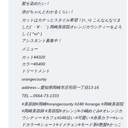
髪を染めたい！
赤がちゃんとわかるくらい！
カットはカチっとスタイル希望！(>_<) こんなんなりま
した(´・∀・｀) 岡崎美容院オレンジカウンティーをよろ
しく( ^ω^ )
アシスタント募集中！
メニュー
カット¥4320
カラー¥5400
トリートメント
orangecounty
address→愛知県岡崎市庄司田一丁目13-16
TEL→0564-73-1333
#美容師#岡崎#orangecounty #248 #orange #岡崎美容院
#岡崎美容師 #美容院#オレンジ#小嶋めぐみ#オレンジカ
ウンティー #カフェ#248沿い #可愛い #赤系カラー#レッ
ドカラー#ショート#イメチェン#モード系#艶髪#かっこ