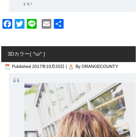
いい
Facebook
Twitter
Line
Email
共
有
3Dカラー( ^ω^ )
Published
2017年10月20日
|
By
ORANGECOUNTY