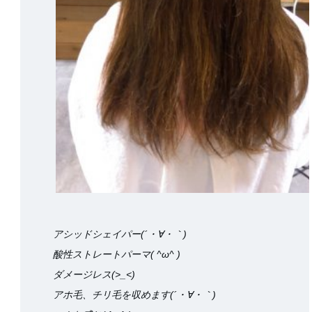
アシッドシェイパー(´・∀・｀)
酸性ストレートパーマ( ^ω^ )
ダメージレス(>_<)
アホ毛、チリ毛を収めます(´・∀・｀)