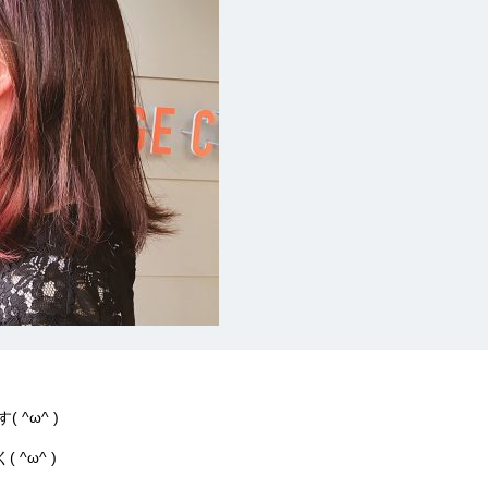
^ω^ )
^ω^ )