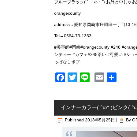
ブルーブラック(｀・ω・´) お外と中じゃあ違
orangecounty
address→愛知県岡崎市庄司田一丁目13-16
Tel→0564-73-1333
#美容師#岡崎#orangecounty #248
ンティー #カフェ#248沿い #可愛い #
っぱなしボブ
Facebook
Twitter
Line
Email
共
有
インナーカラー( ^ω^ )ピンク( ^ω^
Published
2018年5月25日
|
By
O