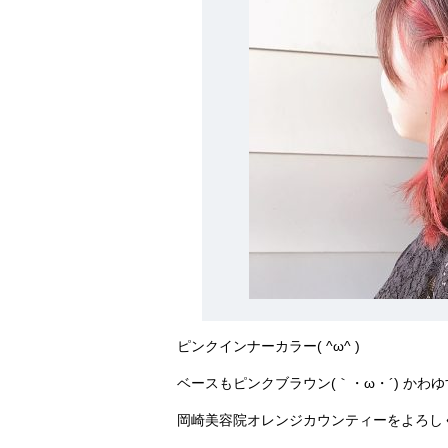
ピンクインナーカラー( ^ω^ )
ベースもピンクブラウン(｀・ω・´) かわゆす( 
岡崎美容院オレンジカウンティーをよろしく( 