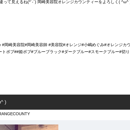
って見えるね(*´-`) 岡崎美容院オレンジカウンティーをよろしく( ^ω^ 
 #orange #岡崎美容院#岡崎美容師 #美容院#オレンジ#小嶋めぐみ#オレンジカ
ショートボブ##姫ボブ#ブルーブラック#ダークブルー#スモークブルー#切り
 )
RANGECOUNTY